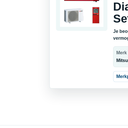
Di
Se
Je beo
vermog
Merk
Mitsu
Merk