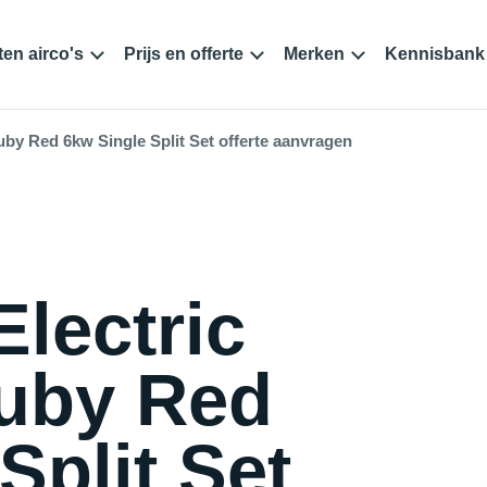
en airco's
Prijs en offerte
Merken
Kennisbank
by Red 6kw Single Split Set offerte aanvragen
Electric
uby Red
Split Set