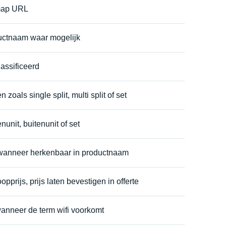
emap URL
ductnaam waar mogelijk
assificeerd
n zoals single split, multi split of set
nunit, buitenunit of set
 wanneer herkenbaar in productnaam
pprijs, prijs laten bevestigen in offerte
wanneer de term wifi voorkomt