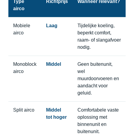
Type
Richtprijs
Wanneer relevant?
airco
Mobiele
Laag
Tijdelijke koeling,
airco
beperkt comfort,
raam- of slangafvoer
nodig.
Monoblock
Middel
Geen buitenunit,
airco
wel
muurdoorvoeren en
aandacht voor
geluid.
Split airco
Middel
Comfortabele vaste
tot hoger
oplossing met
binnenunit en
buitenunit.