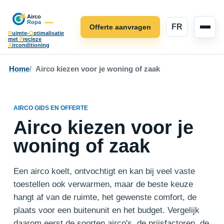
FR
Offerte aanvragen
R
uimte-
O
ptimalisatie
met
P
recieze
A
irconditioning
Home
Airco kiezen voor je woning of zaak
AIRCO GIDS EN OFFERTE
Airco kiezen voor je
woning of zaak
Een airco koelt, ontvochtigt en kan bij veel vaste
toestellen ook verwarmen, maar de beste keuze
hangt af van de ruimte, het gewenste comfort, de
plaats voor een buitenunit en het budget. Vergelijk
daarom eerst de soorten airco's, de prijsfactoren, de