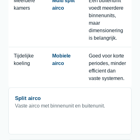
Meerdere
Multi split
Een buitenunit
kamers
airco
voedt meerdere
binnenunits,
maar
dimensionering
is belangrijk.
Tijdelijke
Mobiele
Goed voor korte
koeling
airco
periodes, minder
efficient dan
vaste systemen.
Split airco
Vaste airco met binnenunit en buitenunit.