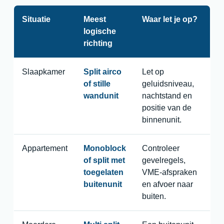
Situatie
Meest
Waar let je op?
logische
richting
Slaapkamer
Split airco
Let op
of stille
geluidsniveau,
wandunit
nachtstand en
positie van de
binnenunit.
Appartement
Monoblock
Controleer
of split met
gevelregels,
toegelaten
VME-afspraken
buitenunit
en afvoer naar
buiten.