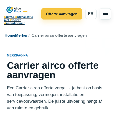
FR
Offerte aanvragen
R
uimte-
O
ptimalisatie
met
P
recieze
A
irconditioning
Home
Merken
Carrier airco offerte aanvragen
MERKPAGINA
Carrier airco offerte
aanvragen
Een Carrier airco offerte vergelijk je best op basis
van toepassing, vermogen, installatie en
servicevoorwaarden. De juiste uitvoering hangt af
van ruimte en gebruik.