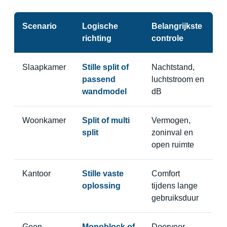
Scenario
Logische
Belangrijkste
richting
controle
Slaapkamer
Stille split of
Nachtstand,
passend
luchtstroom en
wandmodel
dB
Woonkamer
Split of multi
Vermogen,
split
zoninval en
open ruimte
Kantoor
Stille vaste
Comfort
oplossing
tijdens lange
gebruiksduur
Geen
Monoblock of
Doorvoer,