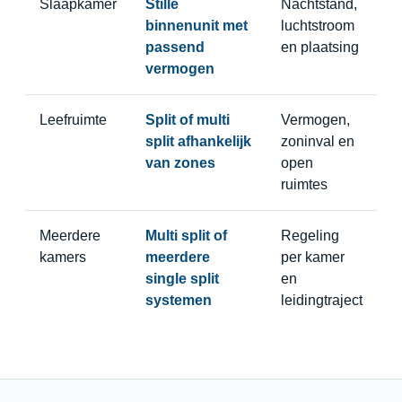
Slaapkamer
Stille
Nachtstand,
binnenunit met
luchtstroom
passend
en plaatsing
vermogen
Leefruimte
Split of multi
Vermogen,
split afhankelijk
zoninval en
van zones
open
ruimtes
Meerdere
Multi split of
Regeling
kamers
meerdere
per kamer
single split
en
systemen
leidingtraject