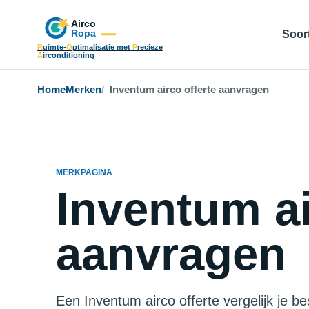
Soort
R
uimte-
O
ptimalisatie met
P
recieze
A
irconditioning
Home
Merken
Inventum airco offerte aanvragen
MERKPAGINA
Inventum ai
aanvragen
Een Inventum airco offerte vergelijk je be