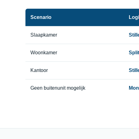
Scenario
Logi
Slaapkamer
Stil
Woonkamer
Split
Kantoor
Stil
Geen buitenunit mogelijk
Mono