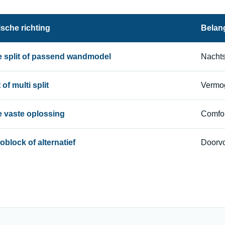
sche richting
Belang
le split of passend wandmodel
Nachts
 of multi split
Vermog
le vaste oplossing
Comfor
block of alternatief
Doorvo