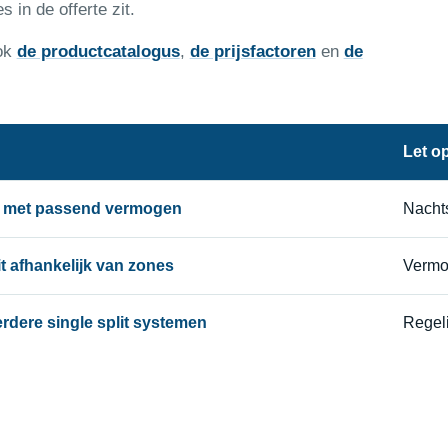
s in de offerte zit.
ook
de productcatalogus
,
de prijsfactoren
en
de
Let o
it met passend vermogen
Nachts
lit afhankelijk van zones
Vermo
eerdere single split systemen
Regeli