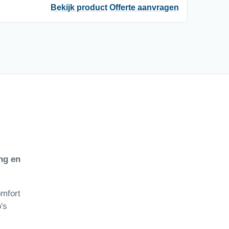
Bekijk product
Offerte aanvragen
ng en
omfort
's