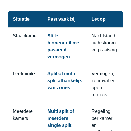
Situatie
Past vaak bij
Let op
Slaapkamer
Stille
Nachtstand,
binnenunit met
luchtstroom
passend
en plaatsing
vermogen
Leefruimte
Split of multi
Vermogen,
split afhankelijk
zoninval en
van zones
open
ruimtes
Meerdere
Multi split of
Regeling
kamers
meerdere
per kamer
single split
en