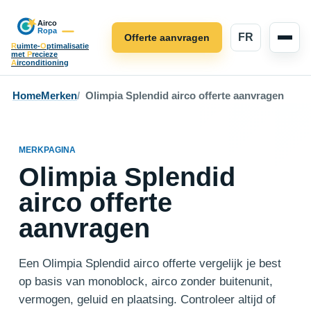
FR
Offerte aanvragen
R
uimte-
O
ptimalisatie
met
P
recieze
A
irconditioning
Home
Merken
Olimpia Splendid airco offerte aanvragen
MERKPAGINA
Olimpia Splendid
airco offerte
aanvragen
Een Olimpia Splendid airco offerte vergelijk je best
op basis van monoblock, airco zonder buitenunit,
vermogen, geluid en plaatsing. Controleer altijd of