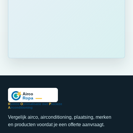
R
uimte-
O
ptimalisatie met
P
recieze
A
irconditioning
Vergelijk airco, airconditioning, plaatsing, merken
en producten voordat je een offerte aanvraagt.