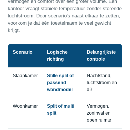
vermogen en comfort over een groter volume. Een
kantoor vraagt stabiele temperatuur zonder storende
luchtstroom. Door scenario's naast elkaar te zetten,
voorkom je dat één toestelnaam te veel gewicht
krijgt.
Scenario
Logische
Belangrijkste
richting
controle
Slaapkamer
Stille split of
Nachtstand,
passend
luchtstroom en
wandmodel
dB
Woonkamer
Split of multi
Vermogen,
split
zoninval en
open ruimte