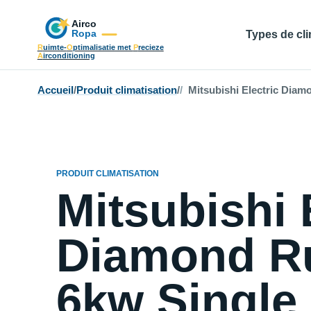
Types de cli
R
uimte-
O
ptimalisatie met
P
recieze
A
irconditioning
Accueil
/
Produit climatisation
/
Mitsubishi Electric Diamo
PRODUIT CLIMATISATION
Mitsubishi 
Diamond R
6kw Single 