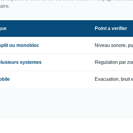
aire.
que
Point a verifier
 split ou monobloc
Niveau sonore, p
 plusieurs systemes
Regulation par zon
obile
Evacuation, bruit e