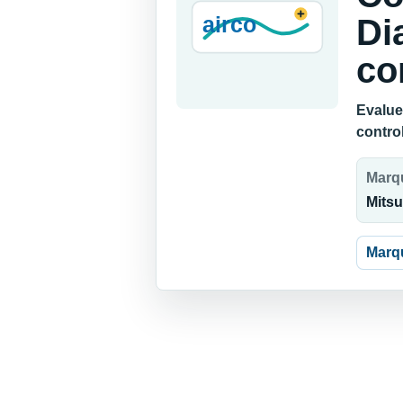
Di
co
Evalue
contro
Marq
Mitsu
Marq