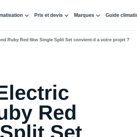
matisation
Prix et devis
Marques
Guide climati
nd Ruby Red 6kw Single Split Set convient-il a votre projet ?
Electric
uby Red
Split Set