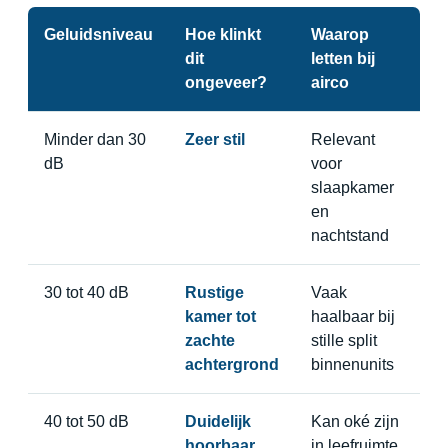
Geluidsniveau
Hoe klinkt
Waarop
dit
letten bij
ongeveer?
airco
Minder dan 30
Zeer stil
Relevant
dB
voor
slaapkamer
en
nachtstand
30 tot 40 dB
Rustige
Vaak
kamer tot
haalbaar bij
zachte
stille split
achtergrond
binnenunits
40 tot 50 dB
Duidelijk
Kan oké zijn
hoorbaar
in leefruimte,