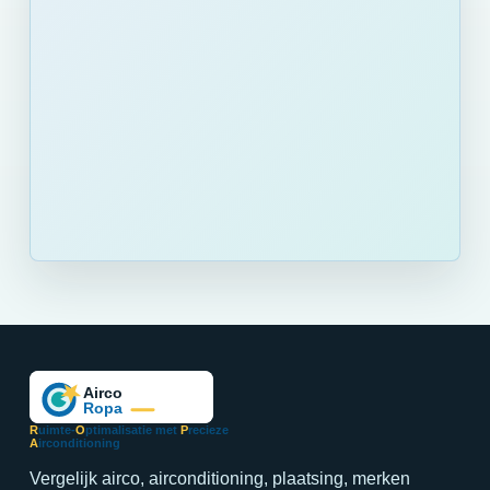
R
uimte-
O
ptimalisatie met
P
recieze
A
irconditioning
Vergelijk airco, airconditioning, plaatsing, merken