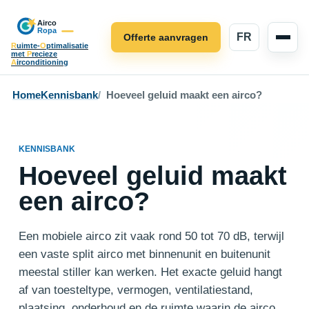
FR
Offerte aanvragen
R
uimte-
O
ptimalisatie
met
P
recieze
A
irconditioning
Home
Kennisbank
Hoeveel geluid maakt een airco?
KENNISBANK
Hoeveel geluid maakt
een airco?
Een mobiele airco zit vaak rond 50 tot 70 dB, terwijl
een vaste split airco met binnenunit en buitenunit
meestal stiller kan werken. Het exacte geluid hangt
af van toesteltype, vermogen, ventilatiestand,
plaatsing, onderhoud en de ruimte waarin de airco