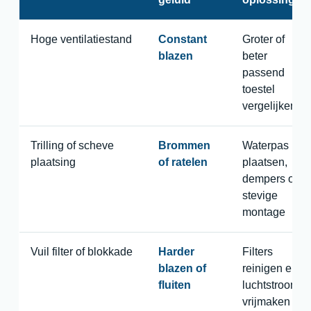
Hoge ventilatiestand
Constant
Groter of
blazen
beter
passend
toestel
vergelijken
Trilling of scheve
Brommen
Waterpas
plaatsing
of ratelen
plaatsen,
dempers of
stevige
montage
Vuil filter of blokkade
Harder
Filters
blazen of
reinigen en
fluiten
luchtstroom
vrijmaken