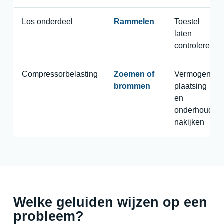
Los onderdeel
Rammelen
Toestel
laten
controleren
Compressorbelasting
Zoemen of
Vermogen,
brommen
plaatsing
en
onderhoud
nakijken
Welke geluiden wijzen op een
probleem?