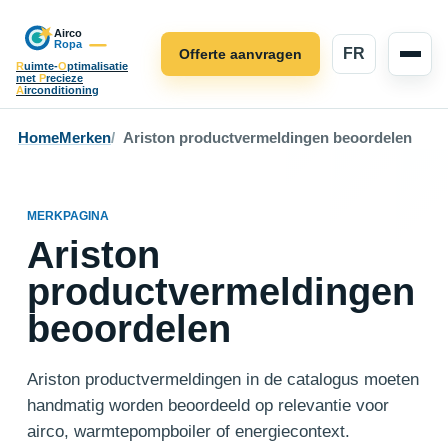
FR
Offerte aanvragen
R
uimte-
O
ptimalisatie
met
P
recieze
A
irconditioning
Home
Merken
Ariston productvermeldingen beoordelen
MERKPAGINA
Ariston
productvermeldingen
beoordelen
Ariston productvermeldingen in de catalogus moeten
handmatig worden beoordeeld op relevantie voor
airco, warmtepompboiler of energiecontext.