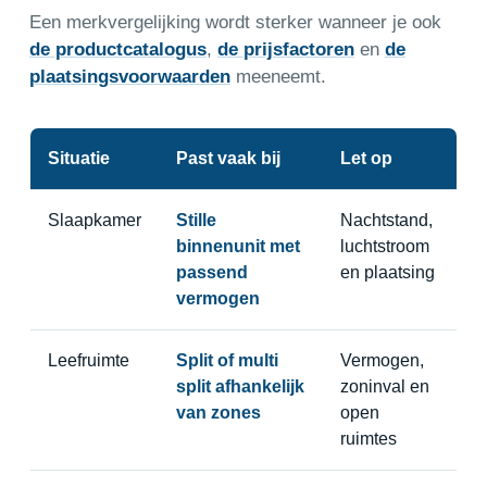
Een merkvergelijking wordt sterker wanneer je ook
de productcatalogus
,
de prijsfactoren
en
de
plaatsingsvoorwaarden
meeneemt.
Situatie
Past vaak bij
Let op
Slaapkamer
Stille
Nachtstand,
binnenunit met
luchtstroom
passend
en plaatsing
vermogen
Leefruimte
Split of multi
Vermogen,
split afhankelijk
zoninval en
van zones
open
ruimtes