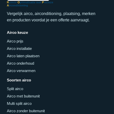
R
uimte-
O
ptimalisatie met
P
recieze
A
irconditioning
Vergelijk airco, airconditioning, plaatsing, merken
en producten voordat je een offerte aanvraagt.
Airco keuze
Airco prijs
Airco installatie
Airco laten plaatsen
Airco onderhoud
Airco verwarmen
Soorten airco
Split airco
Airco met buitenunit
Multi split airco
Airco zonder buitenunit