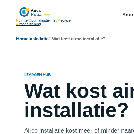
Soort
R
uimte-
O
ptimalisatie met
P
recieze
A
irconditioning
Home
Installatie
Wat kost airco installatie?
LEADGEN HUB
Wat kost ai
installatie?
Airco installatie kost meer of minder naa