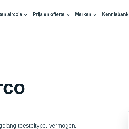
en airco's
Prijs en offerte
Merken
Kennisbank
rco
rgelang toesteltype, vermogen,