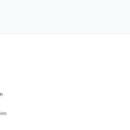
en
ies