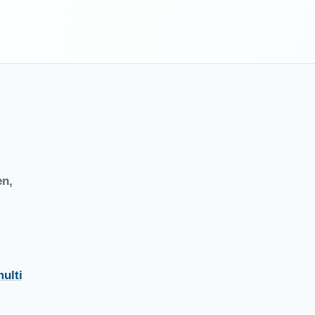
en,
ulti