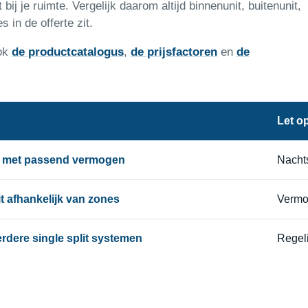
ij je ruimte. Vergelijk daarom altijd binnenunit, buitenunit,
s in de offerte zit.
ook
de productcatalogus
,
de prijsfactoren
en
de
Let o
it met passend vermogen
Nachts
lit afhankelijk van zones
Vermo
eerdere single split systemen
Regeli