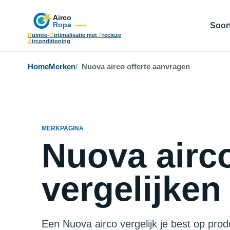
Soort
R
uimte-
O
ptimalisatie met
P
recieze
A
irconditioning
Home
Merken
Nuova airco offerte aanvragen
MERKPAGINA
Nuova airc
vergelijken
Een Nuova airco vergelijk je best op prod