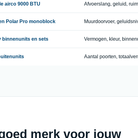
le airco 9000 BTU
Afvoerslang, geluid, rui
 en Polar Pro monoblock
Muurdoorvoer, geluidsni
ty binnenunits en sets
Vermogen, kleur, binnenu
uitenunits
Aantal poorten, totaalv
 goed merk voor jouw