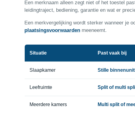
Een merknaam alleen zegt niet of het toestel past b
leidingtraject, bediening, garantie en wat er precie
Een merkvergelijking wordt sterker wanneer je 
plaatsingsvoorwaarden
meeneemt.
Situatie
Past vaak bij
Slaapkamer
Stille binnenun
Leefruimte
Split of multi sp
Meerdere kamers
Multi split of m