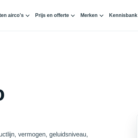
en airco's
Prijs en offerte
Merken
Kennisbank
o
uctlijn, vermogen, geluidsniveau,