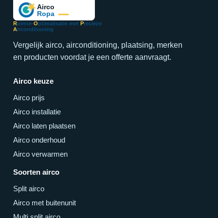
R
uimte-
O
ptimalisatie met
P
recieze
A
irconditioning
Vergelijk airco, airconditioning, plaatsing, merken
en producten voordat je een offerte aanvraagt.
Airco keuze
Airco prijs
Airco installatie
Airco laten plaatsen
Airco onderhoud
Airco verwarmen
Soorten airco
Split airco
Airco met buitenunit
Multi split airco