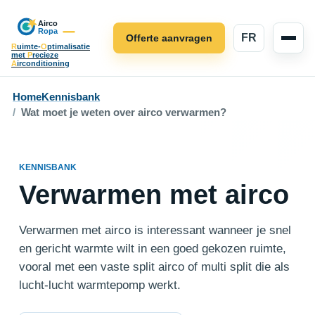
FR
Offerte aanvragen
R
uimte-
O
ptimalisatie
met
P
recieze
A
irconditioning
Home
Kennisbank
Wat moet je weten over airco verwarmen?
KENNISBANK
Verwarmen met airco
Verwarmen met airco is interessant wanneer je snel
en gericht warmte wilt in een goed gekozen ruimte,
vooral met een vaste split airco of multi split die als
lucht-lucht warmtepomp werkt.