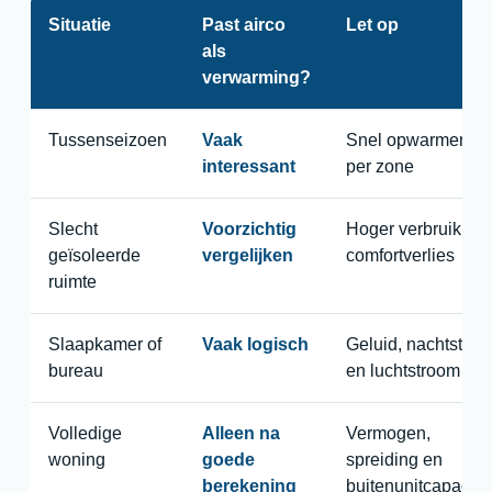
Situatie
Past airco
Let op
als
verwarming?
Tussenseizoen
Vaak
Snel opwarmen
interessant
per zone
Slecht
Voorzichtig
Hoger verbruik en
geïsoleerde
vergelijken
comfortverlies
ruimte
Slaapkamer of
Vaak logisch
Geluid, nachtstand
bureau
en luchtstroom
Volledige
Alleen na
Vermogen,
woning
goede
spreiding en
berekening
buitenunitcapacitei