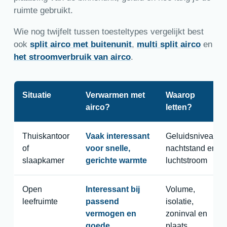
ruimte gebruikt.
Wie nog twijfelt tussen toesteltypes vergelijkt best
ook
split airco met buitenunit
,
multi split airco
en
het stroomverbruik van airco
.
Situatie
Verwarmen met
Waarop
airco?
letten?
Thuiskantoor
Vaak interessant
Geluidsniveau,
of
voor snelle,
nachtstand en
slaapkamer
gerichte warmte
luchtstroom
Open
Interessant bij
Volume,
leefruimte
passend
isolatie,
vermogen en
zoninval en
goede
plaats