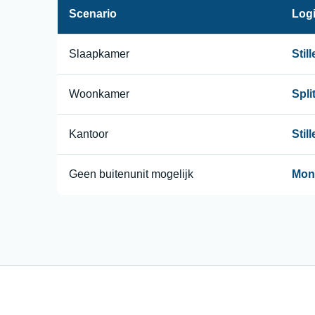
Scenario
Logi
Slaapkamer
Stil
Woonkamer
Split
Kantoor
Stil
Geen buitenunit mogelijk
Mono