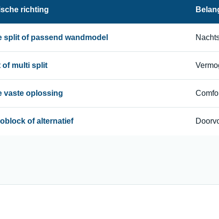
sche richting
Belang
le split of passend wandmodel
Nachts
 of multi split
Vermog
le vaste oplossing
Comfor
block of alternatief
Doorvo