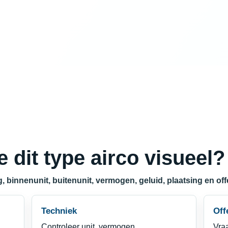
e dit type airco visueel?
g, binnenunit, buitenunit, vermogen, geluid, plaatsing en of
Techniek
Off
Controleer unit, vermogen,
Vraa