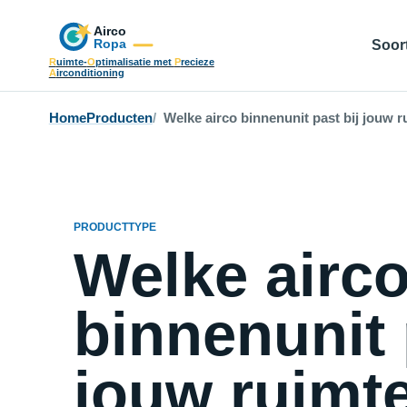
Soort
R
uimte-
O
ptimalisatie met
P
recieze
A
irconditioning
Home
Producten
Welke airco binnenunit past bij jouw 
PRODUCTTYPE
Welke airc
binnenunit 
jouw ruimt