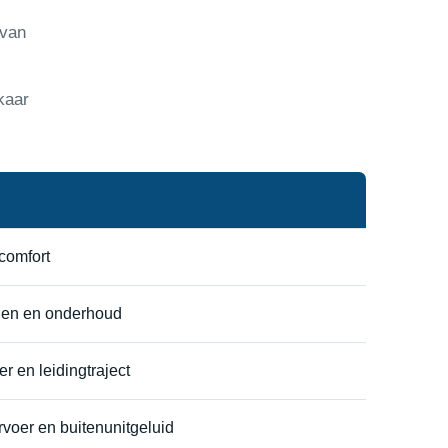
 van
kaar
 comfort
gen en onderhoud
r en leidingtraject
voer en buitenunitgeluid