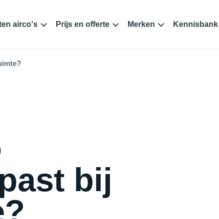
en airco's
Prijs en offerte
Merken
Kennisbank
ruimte?
o
past bij
e?