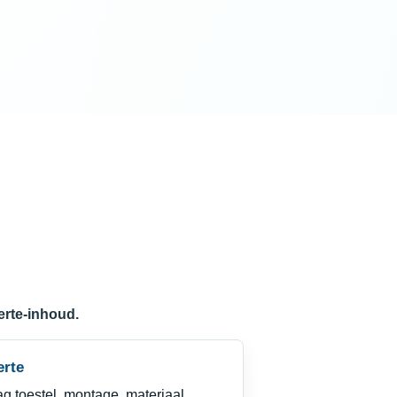
ferte-inhoud.
erte
g toestel, montage, materiaal,