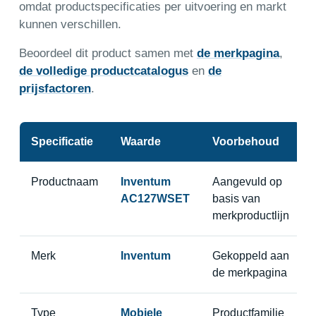
omdat productspecificaties per uitvoering en markt
kunnen verschillen.
Beoordeel dit product samen met
de merkpagina
,
de volledige productcatalogus
en
de
prijsfactoren
.
Specificatie
Waarde
Voorbehoud
Productnaam
Inventum
Aangevuld op
AC127WSET
basis van
merkproductlijn
Merk
Inventum
Gekoppeld aan
de merkpagina
Type
Mobiele
Productfamilie