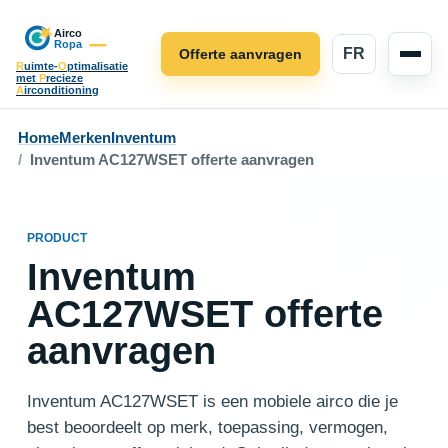
FR
Offerte aanvragen
R
uimte-
O
ptimalisatie
met
P
recieze
A
irconditioning
Home
Merken
Inventum
Inventum AC127WSET offerte aanvragen
PRODUCT
Inventum
AC127WSET offerte
aanvragen
Inventum AC127WSET is een mobiele airco die je
best beoordeelt op merk, toepassing, vermogen,