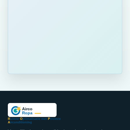
R
uimte-
O
ptimalisatie met
P
recieze
A
irconditioning