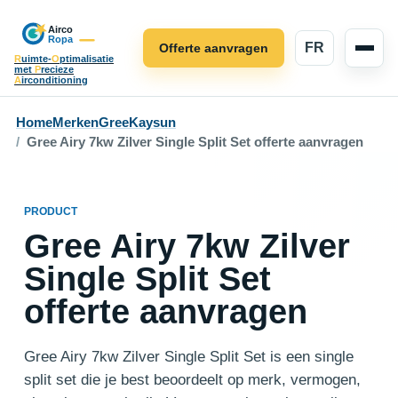
FR
Offerte aanvragen
R
uimte-
O
ptimalisatie
met
P
recieze
A
irconditioning
Home
Merken
Gree
Kaysun
Gree Airy 7kw Zilver Single Split Set offerte aanvragen
PRODUCT
Gree Airy 7kw Zilver
Single Split Set
offerte aanvragen
Gree Airy 7kw Zilver Single Split Set is een single
split set die je best beoordeelt op merk, vermogen,