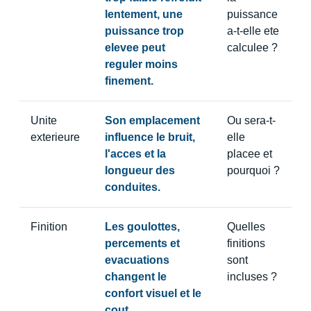
lentement, une
puissance
puissance trop
a-t-elle ete
elevee peut
calculee ?
reguler moins
finement.
Unite
Son emplacement
Ou sera-t-
exterieure
influence le bruit,
elle
l'acces et la
placee et
longueur des
pourquoi ?
conduites.
Finition
Les goulottes,
Quelles
percements et
finitions
evacuations
sont
changent le
incluses ?
confort visuel et le
cout.