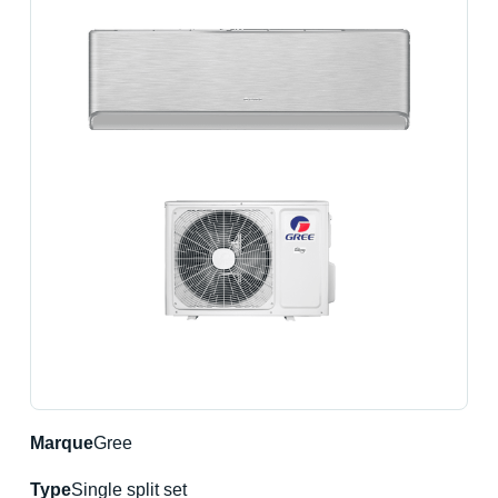
Marque
Gree
Type
Single split set