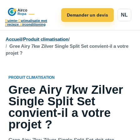
NL
Demander un devis
R
uimte-
O
ptimalisatie met
P
recieze
A
irconditioning
Accueil
/
Produit climatisation
/
Gree Airy 7kw Zilver Single Split Set convient-il a votre
projet ?
PRODUIT CLIMATISATION
Gree Airy 7kw Zilver
Single Split Set
convient-il a votre
projet ?