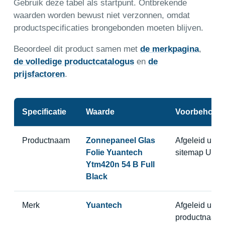
Gebruik deze tabel als startpunt. Ontbrekende
waarden worden bewust niet verzonnen, omdat
productspecificaties brongebonden moeten blijven.
Beoordeel dit product samen met
de merkpagina
,
de volledige productcatalogus
en
de
prijsfactoren
.
Specificatie
Waarde
Voorbehoud
Productnaam
Zonnepaneel Glas
Afgeleid uit
Folie Yuantech
sitemap URL
Ytm420n 54 B Full
Black
Merk
Yuantech
Afgeleid uit
productnaam