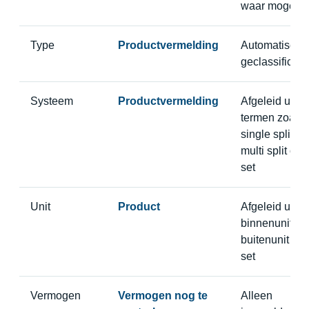
waar mogelijk
Type
Productvermelding
Automatisch
geclassificee
Systeem
Productvermelding
Afgeleid uit
termen zoals
single split,
multi split of
set
Unit
Product
Afgeleid uit
binnenunit,
buitenunit of
set
Vermogen
Vermogen nog te
Alleen