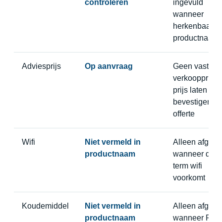
controleren
ingevuld
wanneer
herkenbaar in
productnaam
Adviesprijs
Op aanvraag
Geen vaste
verkoopprijs,
prijs laten
bevestigen in
offerte
Wifi
Niet vermeld in
Alleen afgele
productnaam
wanneer de
term wifi
voorkomt
Koudemiddel
Niet vermeld in
Alleen afgele
productnaam
wanneer R32