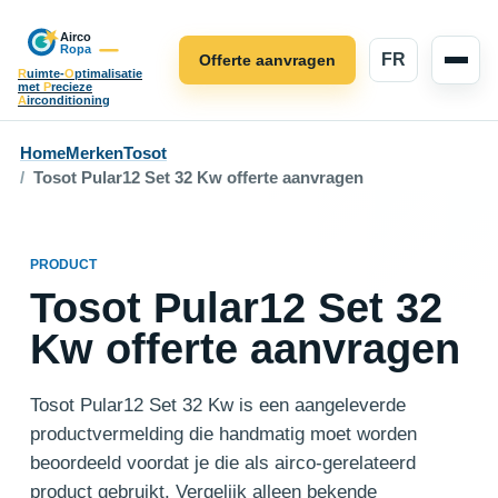
FR
Offerte aanvragen
R
uimte-
O
ptimalisatie
met
P
recieze
A
irconditioning
Home
Merken
Tosot
Tosot Pular12 Set 32 Kw offerte aanvragen
PRODUCT
Tosot Pular12 Set 32
Kw offerte aanvragen
Tosot Pular12 Set 32 Kw is een aangeleverde
productvermelding die handmatig moet worden
beoordeeld voordat je die als airco-gerelateerd
product gebruikt. Vergelijk alleen bekende