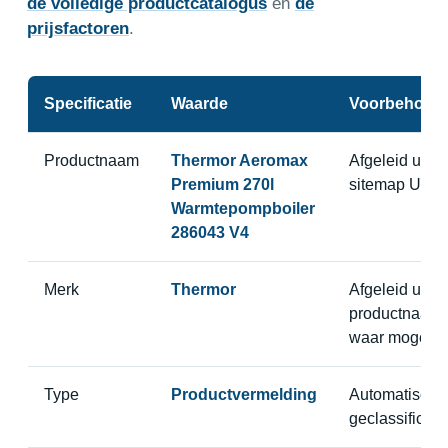
de volledige productcatalogus
en
de
prijsfactoren
.
Specificatie
Waarde
Voorbehoud
Productnaam
Thermor Aeromax
Afgeleid uit
Premium 270l
sitemap URL
Warmtepompboiler
286043 V4
Merk
Thermor
Afgeleid uit
productnaam
waar mogelijk
Type
Productvermelding
Automatisch
geclassificee