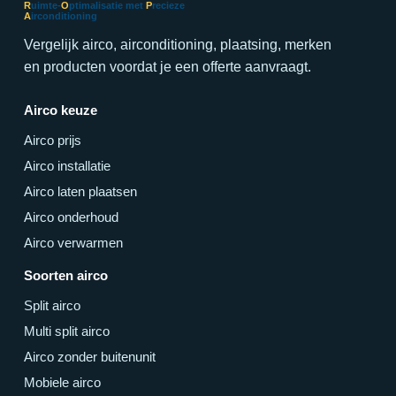
R
uimte-
O
ptimalisatie met
P
recieze
A
irconditioning
Vergelijk airco, airconditioning, plaatsing, merken
en producten voordat je een offerte aanvraagt.
Airco keuze
Airco prijs
Airco installatie
Airco laten plaatsen
Airco onderhoud
Airco verwarmen
Soorten airco
Split airco
Multi split airco
Airco zonder buitenunit
Mobiele airco