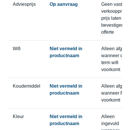
Adviesprijs
Op aanvraag
Geen vaste
verkoopprijs,
prijs laten
bevestigen in
offerte
Wifi
Niet vermeld in
Alleen afgele
productnaam
wanneer de
term wifi
voorkomt
Koudemiddel
Niet vermeld in
Alleen afgele
productnaam
wanneer R32
voorkomt
Kleur
Niet vermeld in
Alleen
productnaam
ingevuld