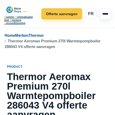
FR
Offerte aanvragen
R
uimte-
O
ptimalisatie
met
P
recieze
A
irconditioning
Home
Merken
Thermor
Thermor Aeromax Premium 270l Warmtepompboiler
286043 V4 offerte aanvragen
PRODUCT
Thermor Aeromax
Premium 270l
Warmtepompboiler
286043 V4 offerte
aanvragen