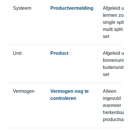
Systeem
Productvermelding
Afgeleid uit
termen zoals
single split,
multi split of
set
Unit
Product
Afgeleid uit
binnenunit,
buitenunit of
set
Vermogen
Vermogen nog te
Alleen
controleren
ingevuld
wanneer
herkenbaar in
productnaam