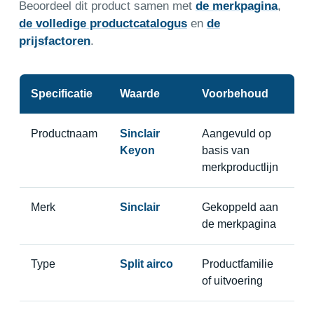
Beoordeel dit product samen met
de merkpagina
,
de volledige productcatalogus
en
de
prijsfactoren
.
Specificatie
Waarde
Voorbehoud
Productnaam
Sinclair
Aangevuld op
Keyon
basis van
merkproductlijn
Merk
Sinclair
Gekoppeld aan
de merkpagina
Type
Split airco
Productfamilie
of uitvoering