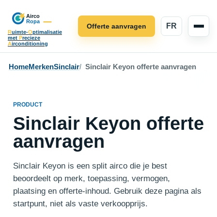
FR
Offerte aanvragen
R
uimte-
O
ptimalisatie
met
P
recieze
A
irconditioning
Home
Merken
Sinclair
Sinclair Keyon offerte aanvragen
PRODUCT
Sinclair Keyon offerte
aanvragen
Sinclair Keyon is een split airco die je best
beoordeelt op merk, toepassing, vermogen,
plaatsing en offerte-inhoud. Gebruik deze pagina als
startpunt, niet als vaste verkoopprijs.