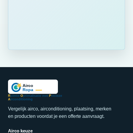
R
uimte-
O
ptimalisatie met
P
recieze
A
irconditioning
Vergelijk airco, airconditioning, plaatsing, merken
en producten voordat je een offerte aanvraagt.
Airco keuze