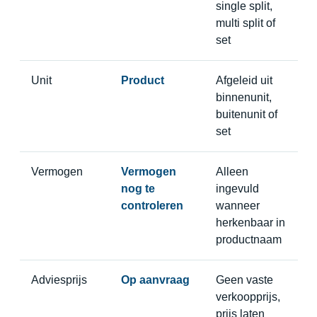
single split,
multi split of
set
Unit
Product
Afgeleid uit
binnenunit,
buitenunit of
set
Vermogen
Vermogen
Alleen
nog te
ingevuld
controleren
wanneer
herkenbaar in
productnaam
Adviesprijs
Op aanvraag
Geen vaste
verkoopprijs,
prijs laten