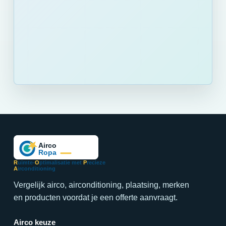
R
uimte-
O
ptimalisatie met
P
recieze
A
irconditioning
Vergelijk airco, airconditioning, plaatsing, merken
en producten voordat je een offerte aanvraagt.
Airco keuze