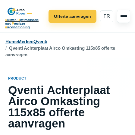
FR
Offerte aanvragen
R
uimte-
O
ptimalisatie
met
P
recieze
A
irconditioning
Home
Merken
Qventi
Qventi Achterplaat Airco Omkasting 115x85 offerte
aanvragen
PRODUCT
Qventi Achterplaat
Airco Omkasting
115x85 offerte
aanvragen