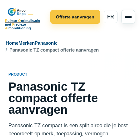
FR
Offerte aanvragen
R
uimte-
O
ptimalisatie
met
P
recieze
A
irconditioning
Home
Merken
Panasonic
Panasonic TZ compact offerte aanvragen
PRODUCT
Panasonic TZ
compact offerte
aanvragen
Panasonic TZ compact is een split airco die je best
beoordeelt op merk, toepassing, vermogen,