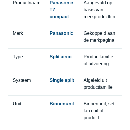
Productnaam
Panasonic
Aangevuld op
TZ
basis van
compact
merkproductlijn
Merk
Panasonic
Gekoppeld aan
de merkpagina
Type
Split airco
Productfamilie
of uitvoering
Systeem
Single split
Afgeleid uit
productfamilie
Unit
Binnenunit
Binnenunit, set,
fan coil of
product