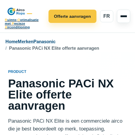
FR
Offerte aanvragen
R
uimte-
O
ptimalisatie
met
P
recieze
A
irconditioning
Home
Merken
Panasonic
Panasonic PACi NX Elite offerte aanvragen
PRODUCT
Panasonic PACi NX
Elite offerte
aanvragen
Panasonic PACi NX Elite is een commerciele airco
die je best beoordeelt op merk, toepassing,