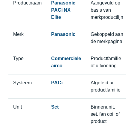
Productnaam
Panasonic
Aangevuld op
PACi NX
basis van
Elite
merkproductlijn
Merk
Panasonic
Gekoppeld aan
de merkpagina
Type
Commerciele
Productfamilie
airco
of uitvoering
Systeem
PACi
Afgeleid uit
productfamilie
Unit
Set
Binnenunit,
set, fan coil of
product