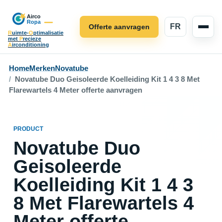
FR
Offerte aanvragen
R
uimte-
O
ptimalisatie
met
P
recieze
A
irconditioning
Home
Merken
Novatube
Novatube Duo Geisoleerde Koelleiding Kit 1 4 3 8 Met
Flarewartels 4 Meter offerte aanvragen
PRODUCT
Novatube Duo
Geisoleerde
Koelleiding Kit 1 4 3
8 Met Flarewartels 4
Meter offerte