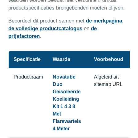
waarden worden bewust niet verzonnen, omdat
productspecificaties brongebonden moeten blijven.
Beoordeel dit product samen met
de merkpagina
,
de volledige productcatalogus
en
de
prijsfactoren
.
Specificatie
Waarde
Voorbehoud
Productnaam
Novatube
Afgeleid uit
Duo
sitemap URL
Geisoleerde
Koelleiding
Kit 1 4 3 8
Met
Flarewartels
4 Meter