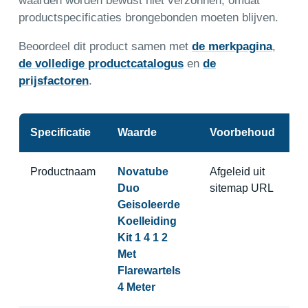
waarden worden bewust niet verzonnen, omdat
productspecificaties brongebonden moeten blijven.
Beoordeel dit product samen met
de merkpagina
,
de volledige productcatalogus
en
de
prijsfactoren
.
Specificatie
Waarde
Voorbehoud
Productnaam
Novatube
Afgeleid uit
Duo
sitemap URL
Geisoleerde
Koelleiding
Kit 1 4 1 2
Met
Flarewartels
4 Meter