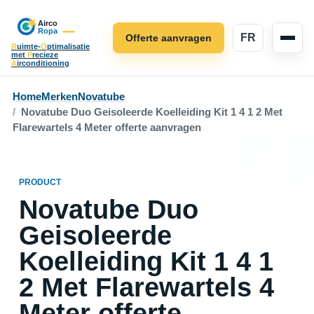
FR
Offerte aanvragen
R
uimte-
O
ptimalisatie
met
P
recieze
A
irconditioning
Home
Merken
Novatube
Novatube Duo Geisoleerde Koelleiding Kit 1 4 1 2 Met
Flarewartels 4 Meter offerte aanvragen
PRODUCT
Novatube Duo
Geisoleerde
Koelleiding Kit 1 4 1
2 Met Flarewartels 4
Meter offerte