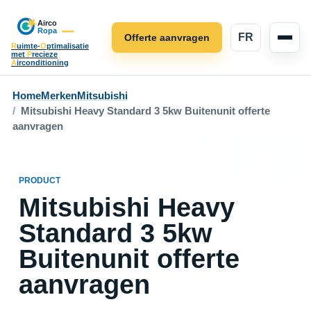
FR
Offerte aanvragen
R
uimte-
O
ptimalisatie
met
P
recieze
A
irconditioning
Home
Merken
Mitsubishi
Mitsubishi Heavy Standard 3 5kw Buitenunit offerte
aanvragen
PRODUCT
Mitsubishi Heavy
Standard 3 5kw
Buitenunit offerte
aanvragen