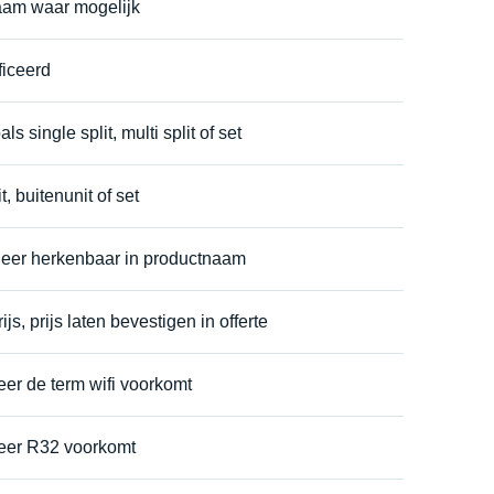
naam waar mogelijk
ficeerd
ls single split, multi split of set
, buitenunit of set
neer herkenbaar in productnaam
s, prijs laten bevestigen in offerte
er de term wifi voorkomt
eer R32 voorkomt