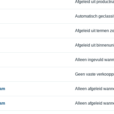
Afgeleid uit product
Automatisch geclassi
Afgeleid uit termen zoa
Afgeleid uit binnenunit
Alleen ingevuld wan
Geen vaste verkoopprij
aam
Alleen afgeleid wanne
aam
Alleen afgeleid wann