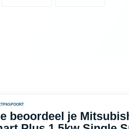
CTPASPOORT
e beoordeel je Mitsubis
art Plus 1 5kw Single Sp