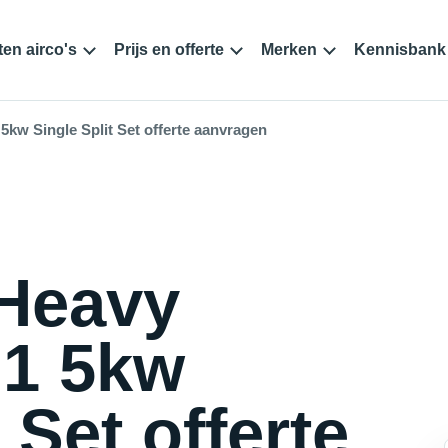
en airco's
Prijs en offerte
Merken
Kennisbank
5kw Single Split Set offerte aanvragen
 Heavy
 1 5kw
 Set offerte