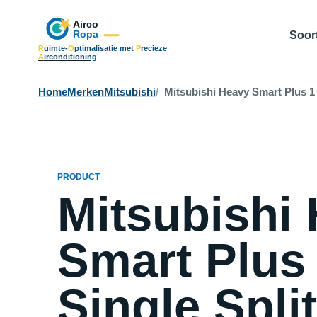
Soort
R
uimte-
O
ptimalisatie met
P
recieze
A
irconditioning
Home
Merken
Mitsubishi
Mitsubishi Heavy Smart Plus 1 
PRODUCT
Mitsubishi
Smart Plus
Single Split