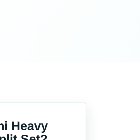
hi Heavy
lit Set?