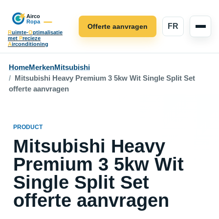
FR
Offerte aanvragen
R
uimte-
O
ptimalisatie
met
P
recieze
A
irconditioning
Home
Merken
Mitsubishi
Mitsubishi Heavy Premium 3 5kw Wit Single Split Set
offerte aanvragen
PRODUCT
Mitsubishi Heavy
Premium 3 5kw Wit
Single Split Set
offerte aanvragen