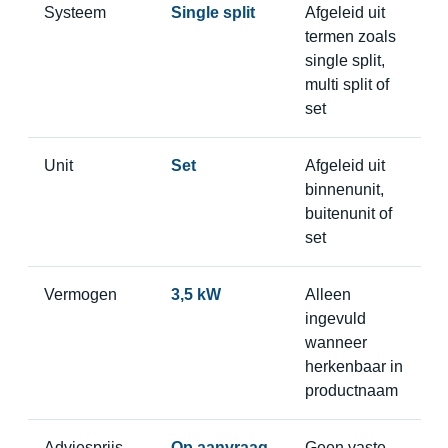
Systeem
Single split
Afgeleid uit
termen zoals
single split,
multi split of
set
Unit
Set
Afgeleid uit
binnenunit,
buitenunit of
set
Vermogen
3,5 kW
Alleen
ingevuld
wanneer
herkenbaar in
productnaam
Adviesprijs
Op aanvraag
Geen vaste