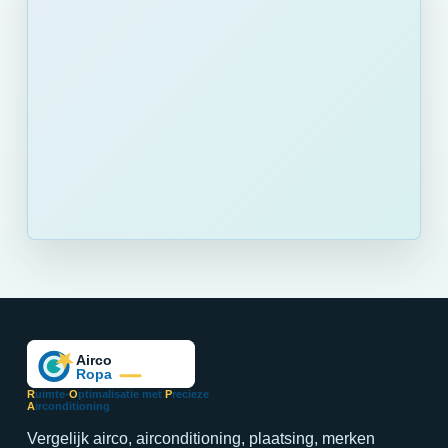
R
uimte-
O
ptimalisatie met
P
recieze
A
irconditioning
Vergelijk airco, airconditioning, plaatsing, merken