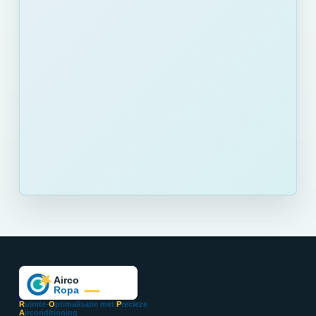
R
uimte-
O
ptimalisatie met
P
recieze
A
irconditioning