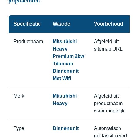
prijsfactoren
.
Specificatie
Waarde
Voorbehoud
Productnaam
Mitsubishi
Afgeleid uit
Heavy
sitemap URL
Premium 2kw
Titanium
Binnenunit
Met Wifi
Merk
Mitsubishi
Afgeleid uit
Heavy
productnaam
waar mogelijk
Type
Binnenunit
Automatisch
geclassificeerd