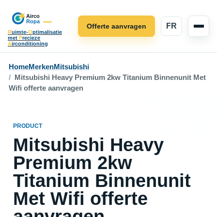
FR
Offerte aanvragen
R
uimte-
O
ptimalisatie
met
P
recieze
A
irconditioning
Home
Merken
Mitsubishi
Mitsubishi Heavy Premium 2kw Titanium Binnenunit Met
Wifi offerte aanvragen
PRODUCT
Mitsubishi Heavy
Premium 2kw
Titanium Binnenunit
Met Wifi offerte
aanvragen