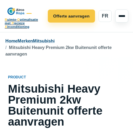
FR
Offerte aanvragen
R
uimte-
O
ptimalisatie
met
P
recieze
A
irconditioning
Home
Merken
Mitsubishi
Mitsubishi Heavy Premium 2kw Buitenunit offerte
aanvragen
PRODUCT
Mitsubishi Heavy
Premium 2kw
Buitenunit offerte
aanvragen