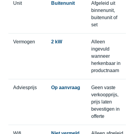
Unit
Buitenunit
Afgeleid uit
binnenunit,
buitenunit of
set
Vermogen
2 kW
Alleen
ingevuld
wanneer
herkenbaar in
productnaam
Adviesprijs
Op aanvraag
Geen vaste
verkoopprijs,
prijs laten
bevestigen in
offerte
Wifi
Niet vermeld
Alleen afgeleid