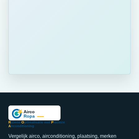
R
uimte-
O
ptimalisatie met
P
recieze
A
irconditioning
Vergelijk airco, airconditioning, plaatsing, merken