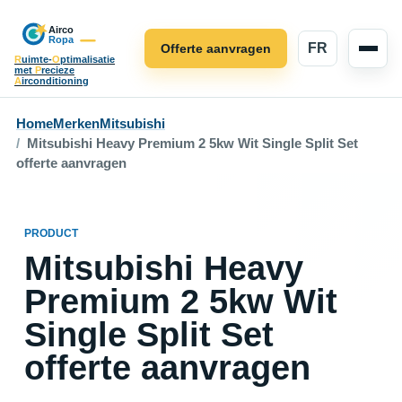
FR
Offerte aanvragen
R
uimte-
O
ptimalisatie
met
P
recieze
A
irconditioning
Home
Merken
Mitsubishi
Mitsubishi Heavy Premium 2 5kw Wit Single Split Set
offerte aanvragen
PRODUCT
Mitsubishi Heavy
Premium 2 5kw Wit
Single Split Set
offerte aanvragen