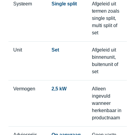
Systeem
Single split
Afgeleid uit
termen zoals
single split,
multi split of
set
Unit
Set
Afgeleid uit
binnenunit,
buitenunit of
set
Vermogen
2,5 kW
Alleen
ingevuld
wanneer
herkenbaar in
productnaam
Adviesprijs
Op aanvraag
Geen vaste