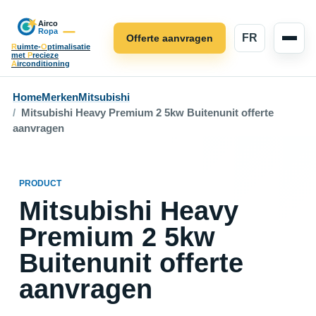
FR
Offerte aanvragen
R
uimte-
O
ptimalisatie
met
P
recieze
A
irconditioning
Home
Merken
Mitsubishi
Mitsubishi Heavy Premium 2 5kw Buitenunit offerte
aanvragen
PRODUCT
Mitsubishi Heavy
Premium 2 5kw
Buitenunit offerte
aanvragen