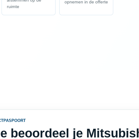
afstemmen op de
opnemen in de offerte
ruimte
CTPASPOORT
e beoordeel je Mitsubis