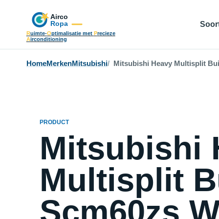
Soort
R
uimte-
O
ptimalisatie met
P
recieze
A
irconditioning
Home
Merken
Mitsubishi
Mitsubishi Heavy Multisplit B
PRODUCT
Mitsubishi
Multisplit 
Scm60zs W 