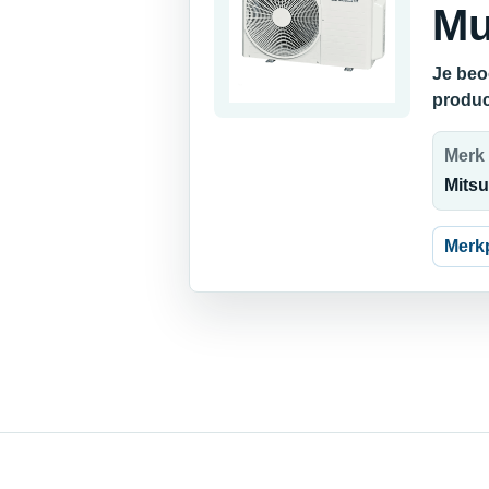
Mu
Je beo
produc
Merk
Mitsu
Merk