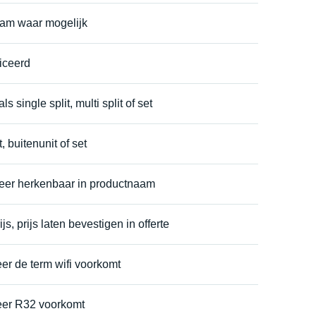
aam waar mogelijk
iceerd
s single split, multi split of set
, buitenunit of set
eer herkenbaar in productnaam
s, prijs laten bevestigen in offerte
er de term wifi voorkomt
eer R32 voorkomt