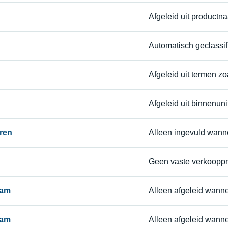
Afgeleid uit productn
Automatisch geclassif
Afgeleid uit termen zoal
Afgeleid uit binnenunit
ren
Alleen ingevuld wann
Geen vaste verkoopprij
aam
Alleen afgeleid wanne
aam
Alleen afgeleid wann