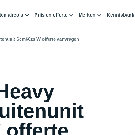
en airco's
Prijs en offerte
Merken
Kennisbank
uitenunit Scm60zs W offerte aanvragen
 Heavy
Buitenunit
offerte