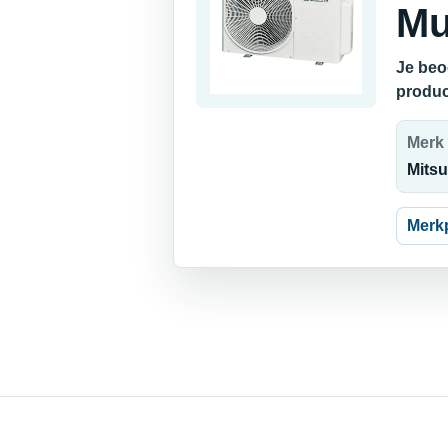
Mu
Je beo
produc
Merk
Mitsu
Merk