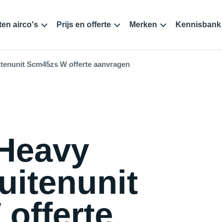
en airco's
Prijs en offerte
Merken
Kennisbank
uitenunit Scm45zs W offerte aanvragen
 Heavy
Buitenunit
offerte