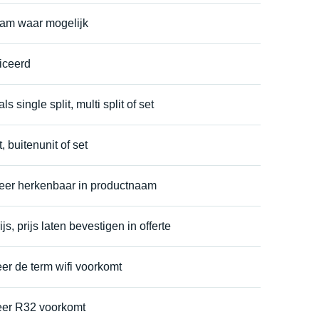
aam waar mogelijk
iceerd
s single split, multi split of set
, buitenunit of set
eer herkenbaar in productnaam
s, prijs laten bevestigen in offerte
er de term wifi voorkomt
eer R32 voorkomt