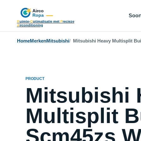
Soort
R
uimte-
O
ptimalisatie met
P
recieze
A
irconditioning
Home
Merken
Mitsubishi
Mitsubishi Heavy Multisplit B
PRODUCT
Mitsubishi
Multisplit 
Scm45zs W 