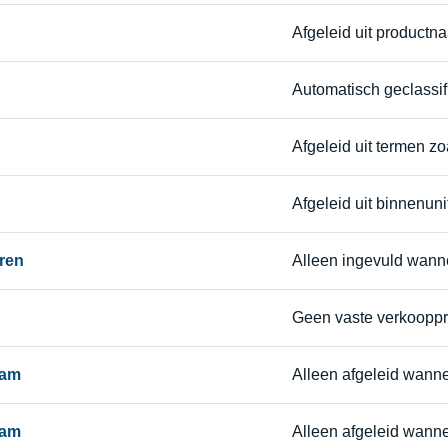
Afgeleid uit productn
Automatisch geclassif
Afgeleid uit termen zoal
Afgeleid uit binnenunit
ren
Alleen ingevuld wann
Geen vaste verkoopprij
aam
Alleen afgeleid wanne
aam
Alleen afgeleid wann