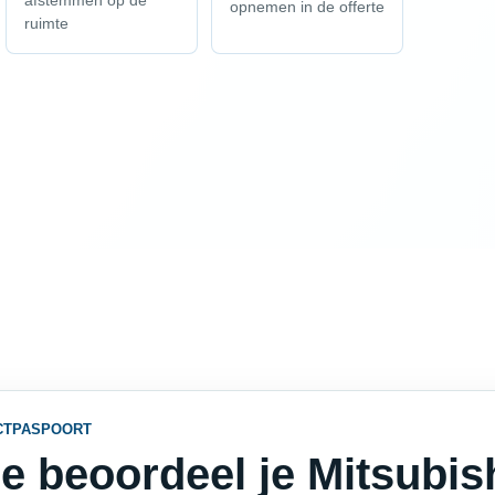
afstemmen op de
opnemen in de offerte
ruimte
CTPASPOORT
e beoordeel je Mitsubis