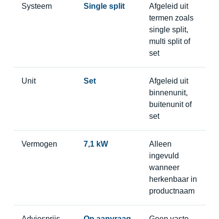
Systeem
Single split
Afgeleid uit
termen zoals
single split,
multi split of
set
Unit
Set
Afgeleid uit
binnenunit,
buitenunit of
set
Vermogen
7,1 kW
Alleen
ingevuld
wanneer
herkenbaar in
productnaam
Adviesprijs
Op aanvraag
Geen vaste