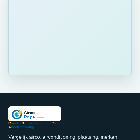
R
uimte-
O
ptimalisatie met
P
recieze
A
irconditioning
Vergelijk airco, airconditioning, plaatsing, merken