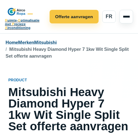
FR
Offerte aanvragen
R
uimte-
O
ptimalisatie
met
P
recieze
A
irconditioning
Home
Merken
Mitsubishi
Mitsubishi Heavy Diamond Hyper 7 1kw Wit Single Split
Set offerte aanvragen
PRODUCT
Mitsubishi Heavy
Diamond Hyper 7
1kw Wit Single Split
Set offerte aanvragen