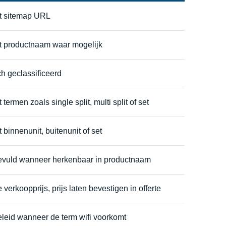
it sitemap URL
it productnaam waar mogelijk
h geclassificeerd
 termen zoals single split, multi split of set
t binnenunit, buitenunit of set
evuld wanneer herkenbaar in productnaam
verkoopprijs, prijs laten bevestigen in offerte
eleid wanneer de term wifi voorkomt