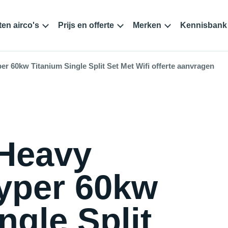
en airco's
Prijs en offerte
Merken
Kennisbank
r 60kw Titanium Single Split Set Met Wifi offerte aanvragen
 Heavy
yper 60kw
ngle Split