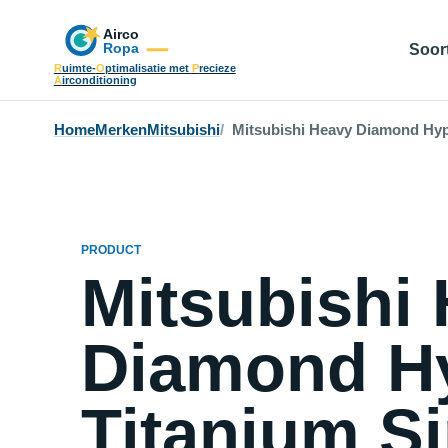
Soort
R
uimte-
O
ptimalisatie met
P
recieze
A
irconditioning
Home
Merken
Mitsubishi
Mitsubishi Heavy Diamond Hype
PRODUCT
Mitsubishi
Diamond H
Titanium Si