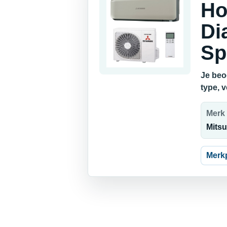
Ho
Di
Sp
Je beo
type, 
Merk
Mitsu
Merk