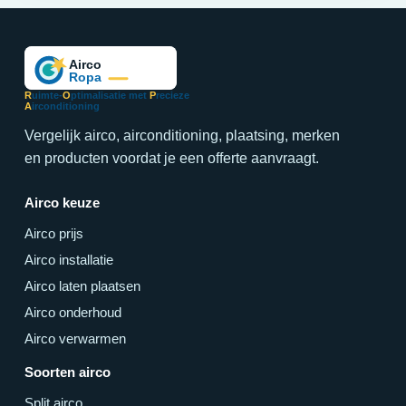
R
uimte-
O
ptimalisatie met
P
recieze
A
irconditioning
Vergelijk airco, airconditioning, plaatsing, merken
en producten voordat je een offerte aanvraagt.
Airco keuze
Airco prijs
Airco installatie
Airco laten plaatsen
Airco onderhoud
Airco verwarmen
Soorten airco
Split airco