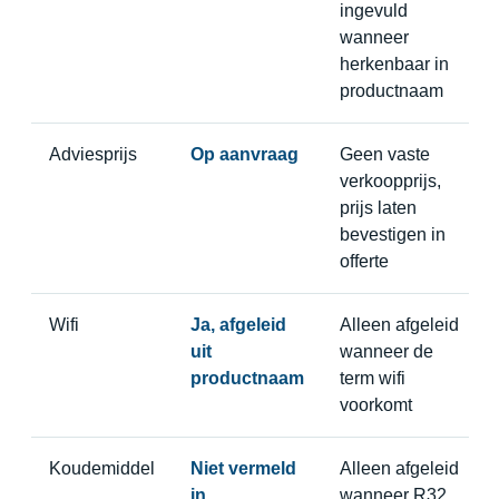
ingevuld
wanneer
herkenbaar in
productnaam
Adviesprijs
Op aanvraag
Geen vaste
verkoopprijs,
prijs laten
bevestigen in
offerte
Wifi
Ja, afgeleid
Alleen afgeleid
uit
wanneer de
productnaam
term wifi
voorkomt
Koudemiddel
Niet vermeld
Alleen afgeleid
in
wanneer R32