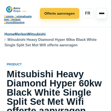
FR
Offerte aanvragen
R
uimte-
O
ptimalisatie
met
P
recieze
A
irconditioning
Home
Merken
Mitsubishi
Mitsubishi Heavy Diamond Hyper 60kw Black White
Single Split Set Met Wifi offerte aanvragen
PRODUCT
Mitsubishi Heavy
Diamond Hyper 60kw
Black White Single
Split Set Met Wifi
offerte aanvragen