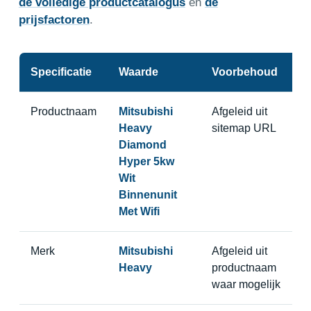
de volledige productcatalogus
en
de
prijsfactoren
.
Specificatie
Waarde
Voorbehoud
Productnaam
Mitsubishi
Afgeleid uit
Heavy
sitemap URL
Diamond
Hyper 5kw
Wit
Binnenunit
Met Wifi
Merk
Mitsubishi
Afgeleid uit
Heavy
productnaam
waar mogelijk