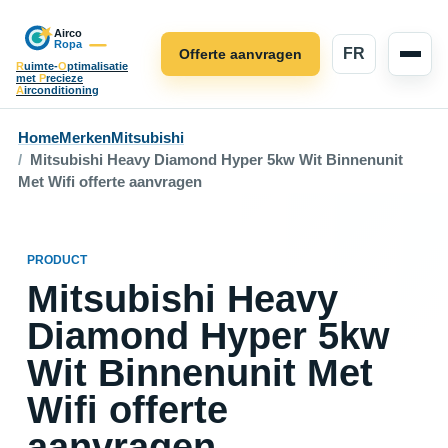
FR
Offerte aanvragen
R
uimte-
O
ptimalisatie
met
P
recieze
A
irconditioning
Home
Merken
Mitsubishi
Mitsubishi Heavy Diamond Hyper 5kw Wit Binnenunit
Met Wifi offerte aanvragen
PRODUCT
Mitsubishi Heavy
Diamond Hyper 5kw
Wit Binnenunit Met
Wifi offerte
aanvragen