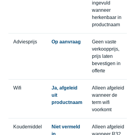
ingevuld
wanneer
herkenbaar in
productnaam
Adviesprijs
Op aanvraag
Geen vaste
verkoopprijs,
prijs laten
bevestigen in
offerte
Wifi
Ja, afgeleid
Alleen afgeleid
uit
wanneer de
productnaam
term wifi
voorkomt
Koudemiddel
Niet vermeld
Alleen afgeleid
in
wanneer R32