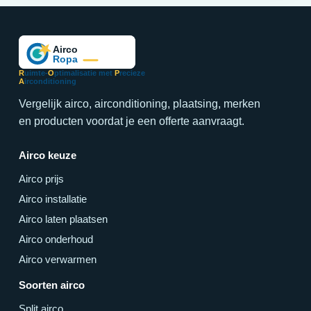
R
uimte-
O
ptimalisatie met
P
recieze
A
irconditioning
Vergelijk airco, airconditioning, plaatsing, merken
en producten voordat je een offerte aanvraagt.
Airco keuze
Airco prijs
Airco installatie
Airco laten plaatsen
Airco onderhoud
Airco verwarmen
Soorten airco
Split airco