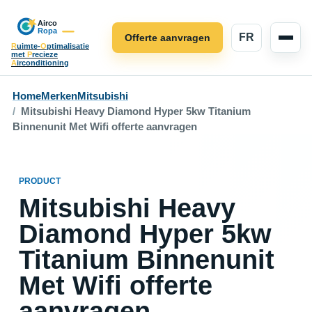
FR
Offerte aanvragen
R
uimte-
O
ptimalisatie
met
P
recieze
A
irconditioning
Home
Merken
Mitsubishi
Mitsubishi Heavy Diamond Hyper 5kw Titanium
Binnenunit Met Wifi offerte aanvragen
PRODUCT
Mitsubishi Heavy
Diamond Hyper 5kw
Titanium Binnenunit
Met Wifi offerte
aanvragen