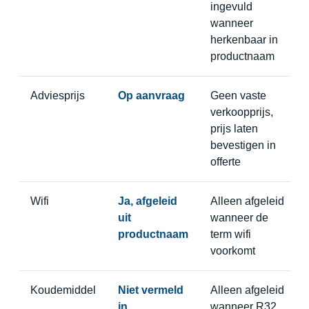
ingevuld
wanneer
herkenbaar in
productnaam
Adviesprijs
Op aanvraag
Geen vaste
verkoopprijs,
prijs laten
bevestigen in
offerte
Wifi
Ja, afgeleid
Alleen afgeleid
uit
wanneer de
productnaam
term wifi
voorkomt
Koudemiddel
Niet vermeld
Alleen afgeleid
in
wanneer R32