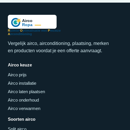
R
uimte-
O
ptimalisatie met
P
recieze
A
irconditioning
Vergelijk airco, airconditioning, plaatsing, merken
en producten voordat je een offerte aanvraagt.
Airco keuze
Airco prijs
Airco installatie
Airco laten plaatsen
Airco onderhoud
Airco verwarmen
Soorten airco
Split airco