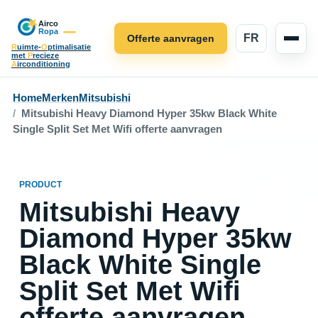
FR
Offerte aanvragen
R
uimte-
O
ptimalisatie
met
P
recieze
A
irconditioning
Home
Merken
Mitsubishi
Mitsubishi Heavy Diamond Hyper 35kw Black White
Single Split Set Met Wifi offerte aanvragen
PRODUCT
Mitsubishi Heavy
Diamond Hyper 35kw
Black White Single
Split Set Met Wifi
offerte aanvragen