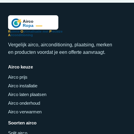
R
uimte-
O
ptimalisatie met
P
recieze
A
irconditioning
Vergelijk airco, airconditioning, plaatsing, merken
en producten voordat je een offerte aanvraagt.
Airco keuze
Airco prijs
Airco installatie
Airco laten plaatsen
Airco onderhoud
Airco verwarmen
Soorten airco
Split airco