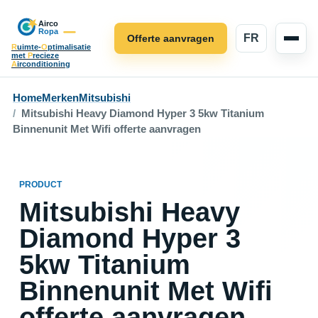
FR
Offerte aanvragen
R
uimte-
O
ptimalisatie
met
P
recieze
A
irconditioning
Home
Merken
Mitsubishi
Mitsubishi Heavy Diamond Hyper 3 5kw Titanium
Binnenunit Met Wifi offerte aanvragen
PRODUCT
Mitsubishi Heavy
Diamond Hyper 3
5kw Titanium
Binnenunit Met Wifi
offerte aanvragen