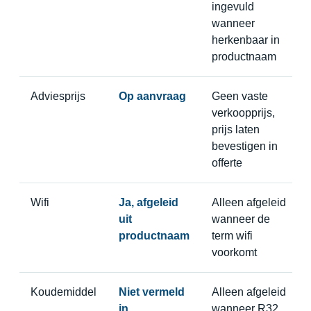
ingevuld
wanneer
herkenbaar in
productnaam
Adviesprijs
Op aanvraag
Geen vaste
verkoopprijs,
prijs laten
bevestigen in
offerte
Wifi
Ja, afgeleid
Alleen afgeleid
uit
wanneer de
productnaam
term wifi
voorkomt
Koudemiddel
Niet vermeld
Alleen afgeleid
in
wanneer R32