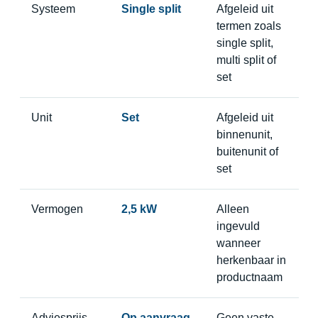
Systeem
Single split
Afgeleid uit
termen zoals
single split,
multi split of
set
Unit
Set
Afgeleid uit
binnenunit,
buitenunit of
set
Vermogen
2,5 kW
Alleen
ingevuld
wanneer
herkenbaar in
productnaam
Adviesprijs
Op aanvraag
Geen vaste