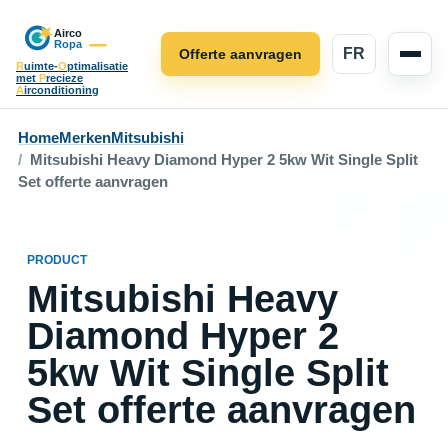
FR
Offerte aanvragen
R
uimte-
O
ptimalisatie
met
P
recieze
A
irconditioning
Home
Merken
Mitsubishi
Mitsubishi Heavy Diamond Hyper 2 5kw Wit Single Split
Set offerte aanvragen
PRODUCT
Mitsubishi Heavy
Diamond Hyper 2
5kw Wit Single Split
Set offerte aanvragen