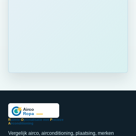
R
uimte-
O
ptimalisatie met
P
recieze
A
irconditioning
Vergelijk airco, airconditioning, plaatsing, merken