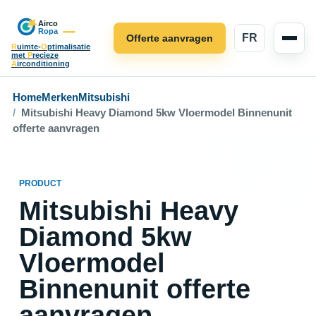
FR
Offerte aanvragen
R
uimte-
O
ptimalisatie
met
P
recieze
A
irconditioning
Home
Merken
Mitsubishi
Mitsubishi Heavy Diamond 5kw Vloermodel Binnenunit
offerte aanvragen
PRODUCT
Mitsubishi Heavy
Diamond 5kw
Vloermodel
Binnenunit offerte
aanvragen