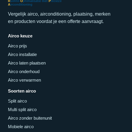
R
uimte-
O
ptimalisatie met
P
recieze
A
irconditioning
Vergelijk airco, airconditioning, plaatsing, merken
en producten voordat je een offerte aanvraagt.
Airco keuze
Airco prijs
Airco installatie
Airco laten plaatsen
Airco onderhoud
Airco verwarmen
Soorten airco
Split airco
Multi split airco
Airco zonder buitenunit
Mobiele airco