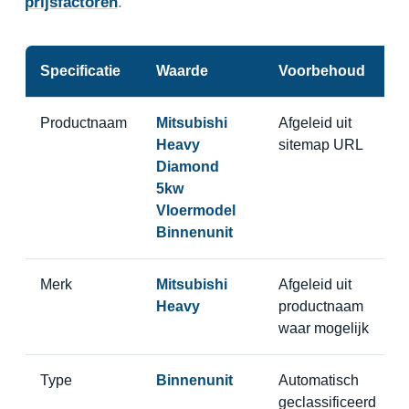
prijsfactoren
.
Specificatie
Waarde
Voorbehoud
Productnaam
Mitsubishi
Afgeleid uit
Heavy
sitemap URL
Diamond
5kw
Vloermodel
Binnenunit
Merk
Mitsubishi
Afgeleid uit
Heavy
productnaam
waar mogelijk
Type
Binnenunit
Automatisch
geclassificeerd