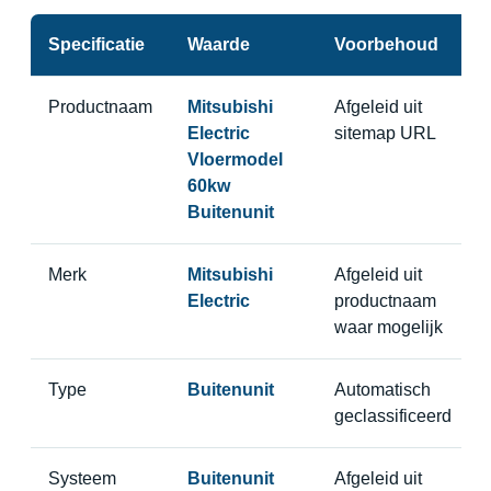
Specificatie
Waarde
Voorbehoud
Productnaam
Mitsubishi
Afgeleid uit
Electric
sitemap URL
Vloermodel
60kw
Buitenunit
Merk
Mitsubishi
Afgeleid uit
Electric
productnaam
waar mogelijk
Type
Buitenunit
Automatisch
geclassificeerd
Systeem
Buitenunit
Afgeleid uit