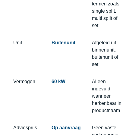
termen zoals
single split,
multi split of
set
Unit
Buitenunit
Afgeleid uit
binnenunit,
buitenunit of
set
Vermogen
60 kW
Alleen
ingevuld
wanneer
herkenbaar in
productnaam
Adviesprijs
Op aanvraag
Geen vaste
verkoopprijs,