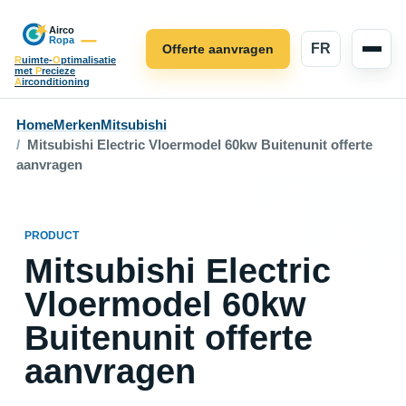
FR
Offerte aanvragen
R
uimte-
O
ptimalisatie
met
P
recieze
A
irconditioning
Home
Merken
Mitsubishi
Mitsubishi Electric Vloermodel 60kw Buitenunit offerte
aanvragen
PRODUCT
Mitsubishi Electric
Vloermodel 60kw
Buitenunit offerte
aanvragen