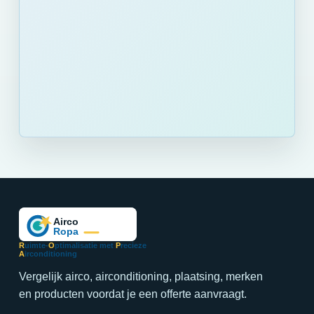
R
uimte-
O
ptimalisatie met
P
recieze
A
irconditioning
Vergelijk airco, airconditioning, plaatsing, merken
en producten voordat je een offerte aanvraagt.