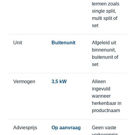
termen zoals
single split,
multi split of
set
Unit
Buitenunit
Afgeleid uit
binnenunit,
buitenunit of
set
Vermogen
3,5 kW
Alleen
ingevuld
wanneer
herkenbaar in
productnaam
Adviesprijs
Op aanvraag
Geen vaste
verkoopprijs,