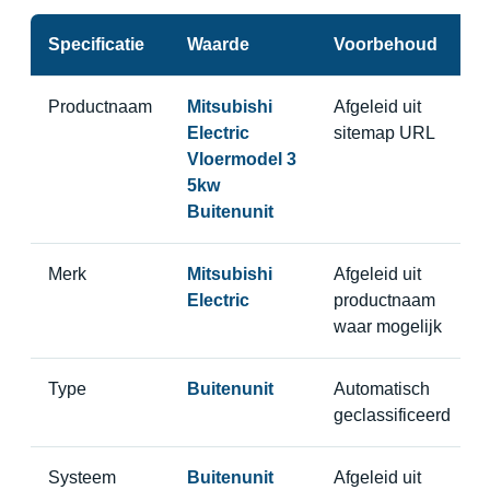
Specificatie
Waarde
Voorbehoud
Productnaam
Mitsubishi
Afgeleid uit
Electric
sitemap URL
Vloermodel 3
5kw
Buitenunit
Merk
Mitsubishi
Afgeleid uit
Electric
productnaam
waar mogelijk
Type
Buitenunit
Automatisch
geclassificeerd
Systeem
Buitenunit
Afgeleid uit