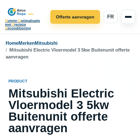
FR
Offerte aanvragen
R
uimte-
O
ptimalisatie
met
P
recieze
A
irconditioning
Home
Merken
Mitsubishi
Mitsubishi Electric Vloermodel 3 5kw Buitenunit offerte
aanvragen
PRODUCT
Mitsubishi Electric
Vloermodel 3 5kw
Buitenunit offerte
aanvragen