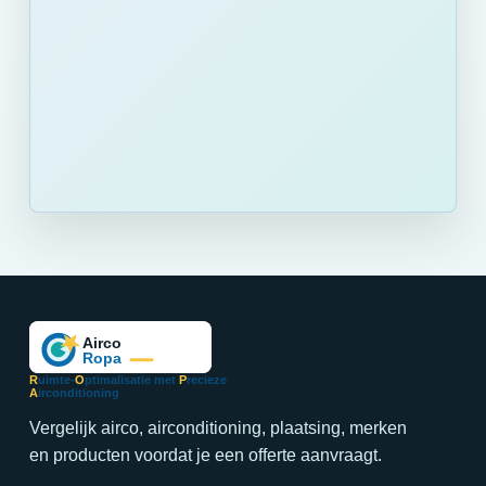
R
uimte-
O
ptimalisatie met
P
recieze
A
irconditioning
Vergelijk airco, airconditioning, plaatsing, merken
en producten voordat je een offerte aanvraagt.