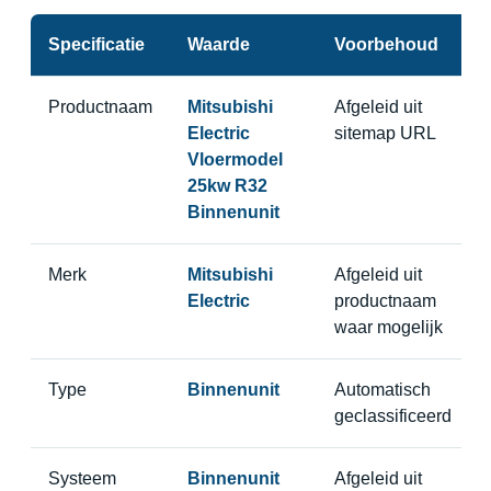
Specificatie
Waarde
Voorbehoud
Productnaam
Mitsubishi
Afgeleid uit
Electric
sitemap URL
Vloermodel
25kw R32
Binnenunit
Merk
Mitsubishi
Afgeleid uit
Electric
productnaam
waar mogelijk
Type
Binnenunit
Automatisch
geclassificeerd
Systeem
Binnenunit
Afgeleid uit