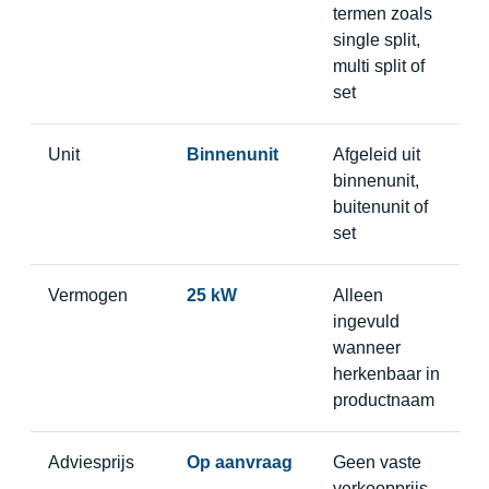
termen zoals
single split,
multi split of
set
Unit
Binnenunit
Afgeleid uit
binnenunit,
buitenunit of
set
Vermogen
25 kW
Alleen
ingevuld
wanneer
herkenbaar in
productnaam
Adviesprijs
Op aanvraag
Geen vaste
verkoopprijs,