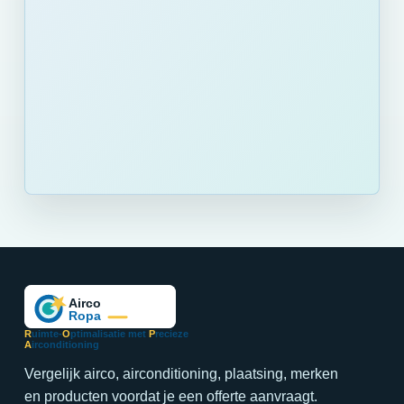
R
uimte-
O
ptimalisatie met
P
recieze
A
irconditioning
Vergelijk airco, airconditioning, plaatsing, merken
en producten voordat je een offerte aanvraagt.