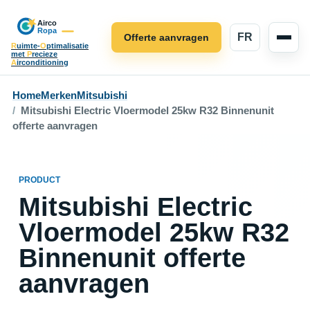
FR
Offerte aanvragen
R
uimte-
O
ptimalisatie
met
P
recieze
A
irconditioning
Home
Merken
Mitsubishi
Mitsubishi Electric Vloermodel 25kw R32 Binnenunit
offerte aanvragen
PRODUCT
Mitsubishi Electric
Vloermodel 25kw R32
Binnenunit offerte
aanvragen