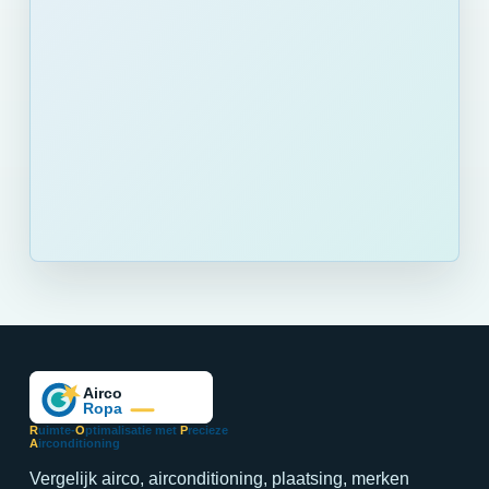
R
uimte-
O
ptimalisatie met
P
recieze
A
irconditioning
Vergelijk airco, airconditioning, plaatsing, merken