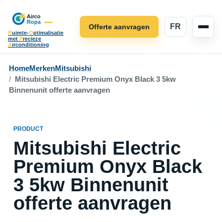
FR
Offerte aanvragen
R
uimte-
O
ptimalisatie
met
P
recieze
A
irconditioning
Home
Merken
Mitsubishi
Mitsubishi Electric Premium Onyx Black 3 5kw
Binnenunit offerte aanvragen
PRODUCT
Mitsubishi Electric
Premium Onyx Black
3 5kw Binnenunit
offerte aanvragen