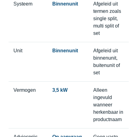
Systeem
Binnenunit
Afgeleid uit
termen zoals
single split,
multi split of
set
Unit
Binnenunit
Afgeleid uit
binnenunit,
buitenunit of
set
Vermogen
3,5 kW
Alleen
ingevuld
wanneer
herkenbaar in
productnaam
Adviesprijs
Op aanvraag
Geen vaste