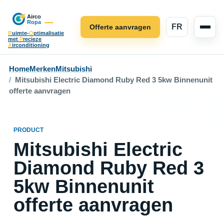
FR
Offerte aanvragen
R
uimte-
O
ptimalisatie
met
P
recieze
A
irconditioning
Home
Merken
Mitsubishi
Mitsubishi Electric Diamond Ruby Red 3 5kw Binnenunit
offerte aanvragen
PRODUCT
Mitsubishi Electric
Diamond Ruby Red 3
5kw Binnenunit
offerte aanvragen