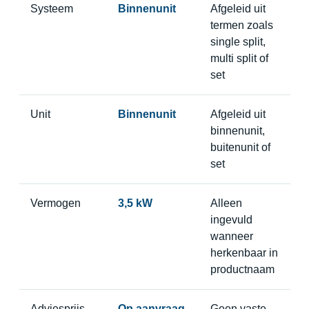
Systeem
Binnenunit
Afgeleid uit
termen zoals
single split,
multi split of
set
Unit
Binnenunit
Afgeleid uit
binnenunit,
buitenunit of
set
Vermogen
3,5 kW
Alleen
ingevuld
wanneer
herkenbaar in
productnaam
Adviesprijs
Op aanvraag
Geen vaste