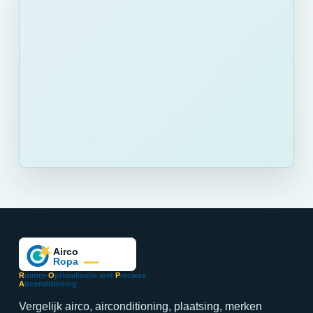
R
uimte-
O
ptimalisatie met
P
recieze
A
irconditioning
Vergelijk airco, airconditioning, plaatsing, merken