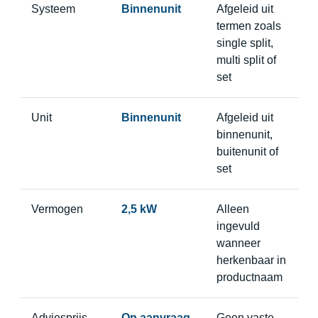
Systeem
Binnenunit
Afgeleid uit
termen zoals
single split,
multi split of
set
Unit
Binnenunit
Afgeleid uit
binnenunit,
buitenunit of
set
Vermogen
2,5 kW
Alleen
ingevuld
wanneer
herkenbaar in
productnaam
Adviesprijs
Op aanvraag
Geen vaste