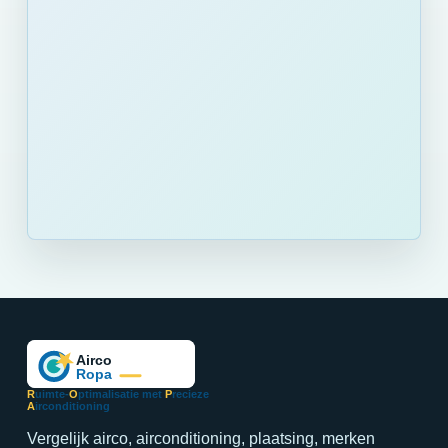
R
uimte-
O
ptimalisatie met
P
recieze
A
irconditioning
Vergelijk airco, airconditioning, plaatsing, merken