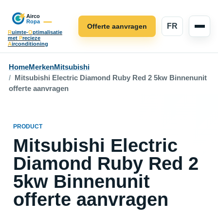
FR
Offerte aanvragen
R
uimte-
O
ptimalisatie
met
P
recieze
A
irconditioning
Home
Merken
Mitsubishi
Mitsubishi Electric Diamond Ruby Red 2 5kw Binnenunit
offerte aanvragen
PRODUCT
Mitsubishi Electric
Diamond Ruby Red 2
5kw Binnenunit
offerte aanvragen