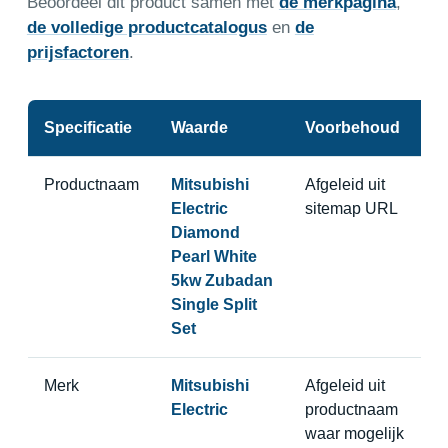
Beoordeel dit product samen met
de merkpagina
,
de volledige productcatalogus
en
de
prijsfactoren
.
Specificatie
Waarde
Voorbehoud
Productnaam
Mitsubishi
Afgeleid uit
Electric
sitemap URL
Diamond
Pearl White
5kw Zubadan
Single Split
Set
Merk
Mitsubishi
Afgeleid uit
Electric
productnaam
waar mogelijk