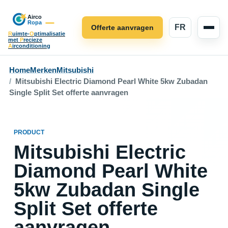
FR
Offerte aanvragen
R
uimte-
O
ptimalisatie
met
P
recieze
A
irconditioning
Home
Merken
Mitsubishi
Mitsubishi Electric Diamond Pearl White 5kw Zubadan
Single Split Set offerte aanvragen
PRODUCT
Mitsubishi Electric
Diamond Pearl White
5kw Zubadan Single
Split Set offerte
aanvragen