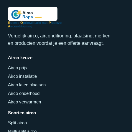
R
uimte-
O
ptimalisatie met
P
recieze
A
irconditioning
Vergelijk airco, airconditioning, plaatsing, merken
en producten voordat je een offerte aanvraagt.
Airco keuze
Airco prijs
Airco installatie
Airco laten plaatsen
Airco onderhoud
Airco verwarmen
Soorten airco
Split airco
Multi split airco