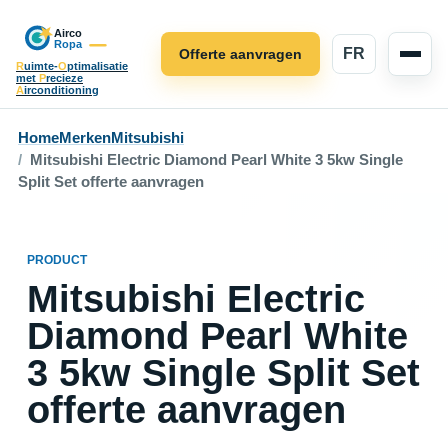
FR
Offerte aanvragen
R
uimte-
O
ptimalisatie
met
P
recieze
A
irconditioning
Home
Merken
Mitsubishi
Mitsubishi Electric Diamond Pearl White 3 5kw Single
Split Set offerte aanvragen
PRODUCT
Mitsubishi Electric
Diamond Pearl White
3 5kw Single Split Set
offerte aanvragen