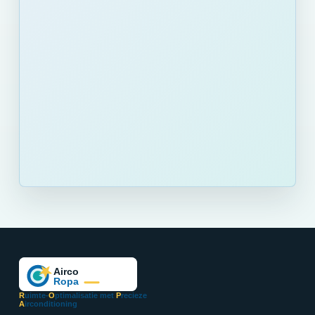
R
uimte-
O
ptimalisatie met
P
recieze
A
irconditioning